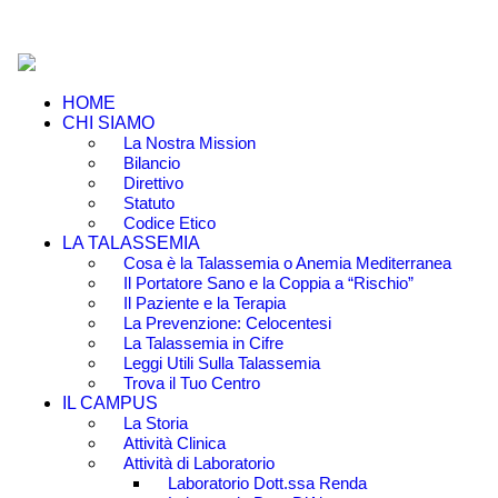
HOME
CHI SIAMO
La Nostra Mission
Bilancio
Direttivo
Statuto
Codice Etico
LA TALASSEMIA
Cosa è la Talassemia o Anemia Mediterranea
Il Portatore Sano e la Coppia a “Rischio”
Il Paziente e la Terapia
La Prevenzione: Celocentesi
La Talassemia in Cifre
Leggi Utili Sulla Talassemia
Trova il Tuo Centro
IL CAMPUS
La Storia
Attività Clinica
Attività di Laboratorio
Laboratorio Dott.ssa Renda