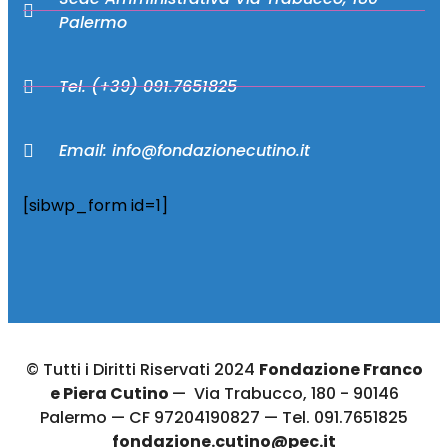
Palermo
Tel. (+39) 091.7651825
Email: info@fondazionecutino.it
[sibwp_form id=1]
© Tutti i Diritti Riservati 2024
Fondazione Franco
e Piera Cutino
— Via Trabucco, 180 - 90146
Palermo — CF 97204190827 — Tel. 091.7651825
fondazione.cutino@pec.it