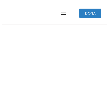
DONA
ATTIVITÀ DI LABORATORIO