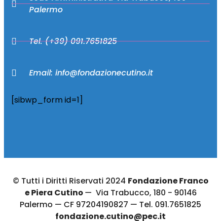
Palermo
Tel. (+39) 091.7651825
Email: info@fondazionecutino.it
[sibwp_form id=1]
© Tutti i Diritti Riservati 2024
Fondazione Franco
e Piera Cutino
— Via Trabucco, 180 - 90146
Palermo — CF 97204190827 — Tel. 091.7651825
fondazione.cutino@pec.it