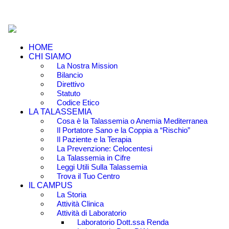
HOME
CHI SIAMO
La Nostra Mission
Bilancio
Direttivo
Statuto
Codice Etico
LA TALASSEMIA
Cosa è la Talassemia o Anemia Mediterranea
Il Portatore Sano e la Coppia a “Rischio”
Il Paziente e la Terapia
La Prevenzione: Celocentesi
La Talassemia in Cifre
Leggi Utili Sulla Talassemia
Trova il Tuo Centro
IL CAMPUS
La Storia
Attività Clinica
Attività di Laboratorio
Laboratorio Dott.ssa Renda