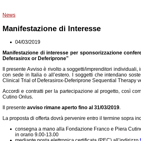
News
Manifestazione di Interesse
04/03/2019
Manifestazione di interesse per sponsorizzazione confe
Deferasirox or Deferiprone”
Il presente Avviso è rivolto a soggetti/imprenditori individuali,
con sede in Italia o all’estero. I soggetti che intendano s
Clinical Trial of Deferasirox-Deferiprone Sequential Therapy v
Accordi e contratti per la partecipazione al progetto, così com
Cutino Onlus.
Il presente
avviso rimane aperto fino al 31/03/2019
.
La proposta di offerta dovrà pervenire entro il termine sopra i
consegna a mano alla Fondazione Franco e Piera Cutino 
in orario 9.00-13.00
mediante posta elettronica certificata (PEC) all’indirizzo