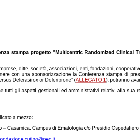
renza stampa progetto
“Multicentric Randomized Clinical T
 imprese, ditte, società, associazioni, enti, fondazioni, cooperativ
ostenere con una sponsorizzazione la Conferenza stampa di pr
ersus Deferasirox or Deferiprone” (
ALLEGATO 1
), potranno ava
e tutti gli aspetti gestionali ed amministrativi relativi alla s
ndicato a mezzo:
– Casamica, Campus di Ematologia c/o Presidio Ospedaliero “C
fondazione.cutino@pec.it